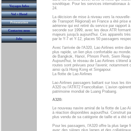
soviétique. Pour les services internationaux 
Voyages Infos
24.
Vol + Hotel
La décision de mise à niveau vers la nouvelle
de Transport Régional) en France a été prise 
Présentation
aérienne qui est retiré du service par rapport
seconde sur 1999, avec les deux ATR formant l'
Contactez nous
majeurs jusqu'à aujourd'hui. Ces appareils très
par le Y-7 et Y-12, places 50 passagers respe
Jobs
Avec l'arrivée de l'A320, Lao Airlines entre 
plus rapide, un lien plus confortable au monde
de Bangkok, Hanoï, Phnom Penh, Siem Reap et 
Aujourd'hui, le réseau de Lao Airlines s'étend 
routes sont prévues pour l'avenir, notamme
ainsi qu'à Hong Kong et Singapour.
La flotte de Lao Airlines
Lao Airlines passagers battant sur tous les iti
A320 ou l'ATR72 Francoltalian. L'avion opèrent 
patrimoine mondial de Luang Prabang.
A320:
Le nouveau navire amiral de la flotte de Lao Ai
à réaction disponibles aujourd'hui. Construit p
plus vendu de sa catégorie de taille et a été
Pour les passagers, l'A320 offre la plus large
avec des sièges plus larges et des collatéraux.