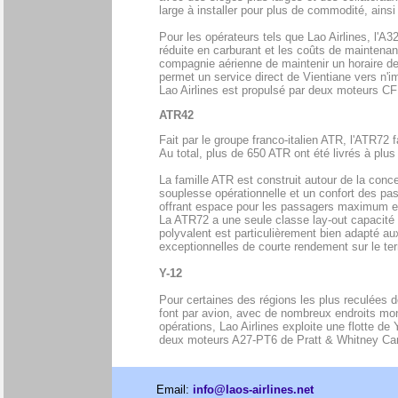
large à installer pour plus de commodité, ains
Pour les opérateurs tels que Lao Airlines, l'
réduite en carburant et les coûts de maintenance
compagnie aérienne de maintenir un horaire de
permet un service direct de Vientiane vers n'i
Lao Airlines est propulsé par deux moteurs C
ATR42
Fait par le groupe franco-italien ATR, l'ATR72 
Au total, plus de 650 ATR ont été livrés à pl
La famille ATR est construit autour de la concep
souplesse opérationnelle et un confort des pa
offrant espace pour les passagers maximum et 
La ATR72 a une seule classe lay-out capacité
polyvalent est particulièrement bien adapté au
exceptionnelles de courte rendement sur le ter
Y-12
Pour certaines des régions les plus reculées 
font par avion, avec de nombreux endroits mo
opérations, Lao Airlines exploite une flotte de
deux moteurs A27-PT6 de Pratt & Whitney Canad
Email:
info@laos-airlines.net